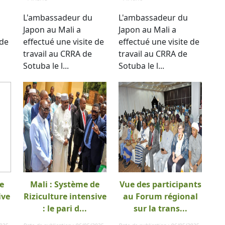
L'ambassadeur du
L'ambassadeur du
Japon au Mali a
Japon au Mali a
 de
effectué une visite de
effectué une visite de
travail au CRRA de
travail au CRRA de
Sotuba le l...
Sotuba le l...
e
Mali : Système de
Vue des participants
ive
Riziculture intensive
au Forum régional
: le pari d...
sur la trans...