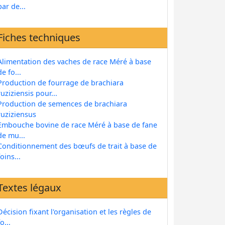
par de...
Fiches techniques
Alimentation des vaches de race Méré à base
de fo...
Production de fourrage de brachiara
ruziziensis pour...
Production de semences de brachiara
ruziziensus
Embouche bovine de race Méré à base de fane
de mu...
Conditionnement des bœufs de trait à base de
foins...
Textes légaux
Décision fixant l'organisation et les règles de
fo...