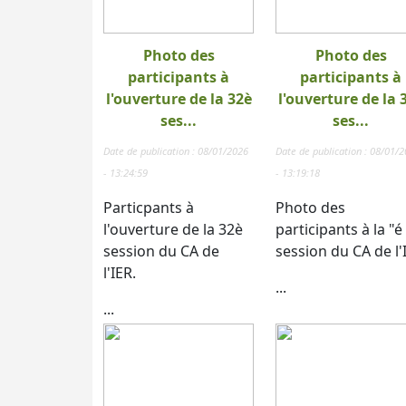
Photo des
Photo des
participants à
participants à
l'ouverture de la 32è
l'ouverture de la 
ses...
ses...
Date de publication : 08/01/2026
Date de publication : 08/01/
- 13:24:59
- 13:19:18
Particpants à
Photo des
l'ouverture de la 32è
participants à la "é
session du CA de
session du CA de l'
l'IER.
...
...