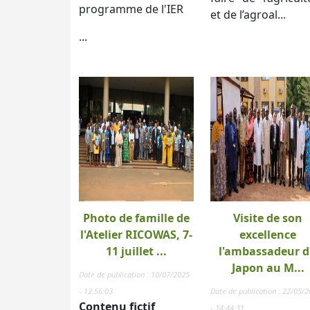
programme de l'IER
et de l’agroal...
...
Photo de famille de
Visite de son
l'Atelier RICOWAS, 7-
excellence
11 juillet ...
l'ambassadeur 
Japon au M...
Date de publication : 10/07/2025
- 12:56:03
Date de publication : 22/05/
Contenu fictif
- 14:44:31