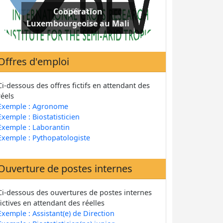
Coopération
Luxembourgeoise au Mali
Offres d'emploi
Ci-dessous des offres fictifs en attendant des
réels
Exemple : Agronome
Exemple : Biostatisticien
Exemple : Laborantin
Exemple : Pythopatologiste
Ouverture de postes internes
Ci-dessous des ouvertures de postes internes
fictives en attendant des réelles
Exemple : Assistant(e) de Direction