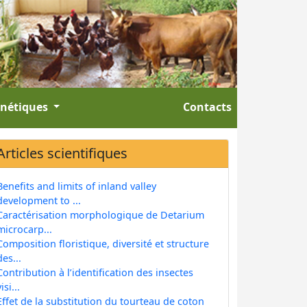
énétiques
Contacts
Articles scientifiques
Benefits and limits of inland valley
development to ...
Caractérisation morphologique de Detarium
microcarp...
Composition floristique, diversité et structure
des...
Contribution à l’identification des insectes
isi...
Effet de la substitution du tourteau de coton