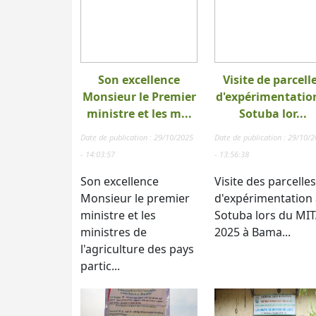
Son excellence
Visite de parcell
Monsieur le Premier
d'expérimentatio
ministre et les m...
Sotuba lor...
Date de publication : 29/10/2025
Date de publication : 29/10/
- 14:03:57
- 13:56:38
Son excellence
Visite des parcelles
Monsieur le premier
d'expérimentation 
ministre et les
Sotuba lors du MI
ministres de
2025 à Bama...
l'agriculture des pays
partic...