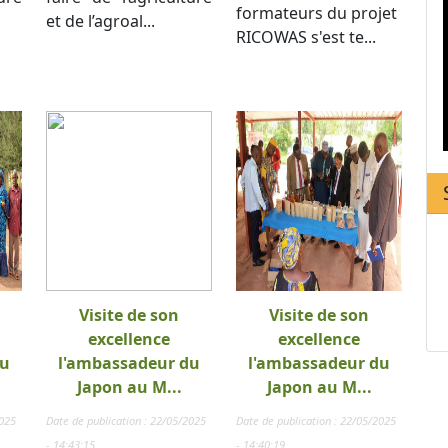
formateurs du projet
et de l’agroal...
RICOWAS s'est te...
Visite de son
Visite de son
excellence
excellence
du
l'ambassadeur du
l'ambassadeur du
Japon au M...
Japon au M...
2025
Date de publication : 22/05/2025
Date de publication : 22/05/2025
- 14:43:15
- 14:40:19