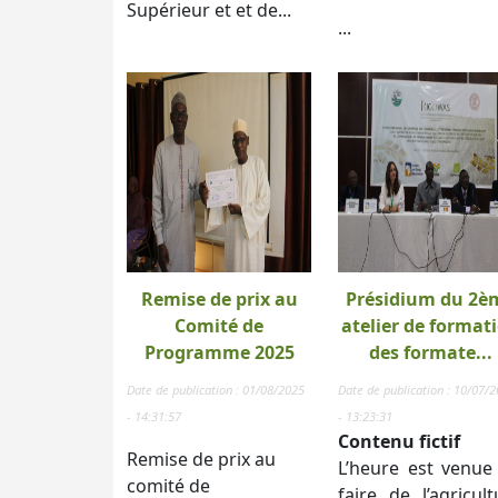
Supérieur et et de...
...
Remise de prix au
Présidium du 2è
Comité de
atelier de format
Programme 2025
des formate...
Date de publication : 01/08/2025
Date de publication : 10/07/
- 14:31:57
- 13:23:31
Contenu fictif
Remise de prix au
L’heure est venue
comité de
faire de l’agricult