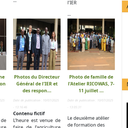
...
l'IER
...
me
Photos du Directeur
Photo de famille de
ion
Général de l'IER et
l'Atelier RICOWAS, 7-
des respon...
11 juillet ...
2025
Date de publication : 10/07/2025
Date de publication : 10/07/2025
- 13:16:46
- 13:05:31
Contenu fictif
Le deuxième atélier
 de
L’heure est venue de
de formation des
ure
faire de l’agriculture