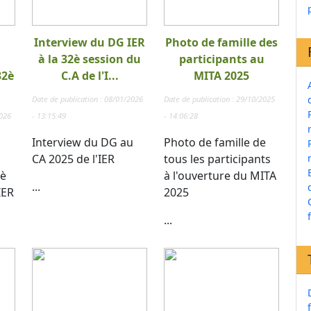
Interview du DG IER
Photo de famille des
à la 32è session du
participants au
32è
C.A de l'I...
MITA 2025
Date de publication : 08/01/2026
Date de publication : 29/10/2025
2026
- 13:15:49
- 14:06:28
Interview du DG au
Photo de famille de
CA 2025 de l'IER
tous les participants
 è
à l'ouverture du MITA
...
IER
2025
...