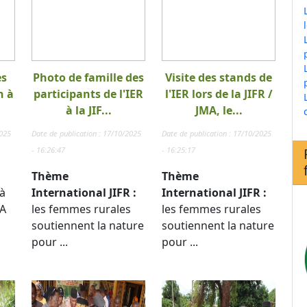
es
Photo de famille des
Visite des stands de
n à
participants de l'IER
l'IER lors de la JIFR /
à la JIF...
JMA, le...
2025
Date de publication : 17/10/2025
Date de publication : 17/10/2025
- 16:26:47
- 16:25:17
Thème
Thème
à
International JIFR :
International JIFR :
TA
les femmes rurales
les femmes rurales
soutiennent la nature
soutiennent la nature
pour ...
pour ...