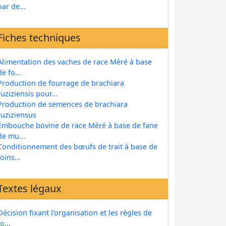
par de...
Fiches techniques
Alimentation des vaches de race Méré à base
de fo...
Production de fourrage de brachiara
ruziziensis pour...
Production de semences de brachiara
ruziziensus
Embouche bovine de race Méré à base de fane
de mu...
Conditionnement des bœufs de trait à base de
foins...
Textes légaux
Décision fixant l'organisation et les règles de
fo...