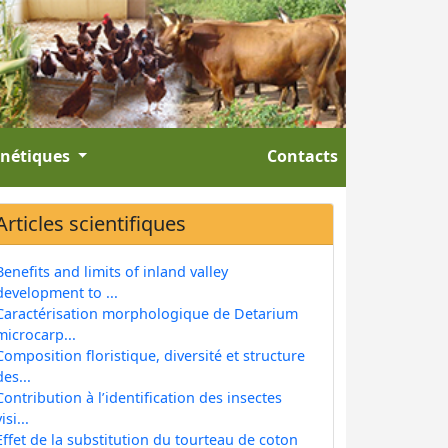
énétiques
Contacts
Articles scientifiques
Benefits and limits of inland valley
development to ...
Caractérisation morphologique de Detarium
microcarp...
Composition floristique, diversité et structure
des...
Contribution à l’identification des insectes
isi...
Effet de la substitution du tourteau de coton