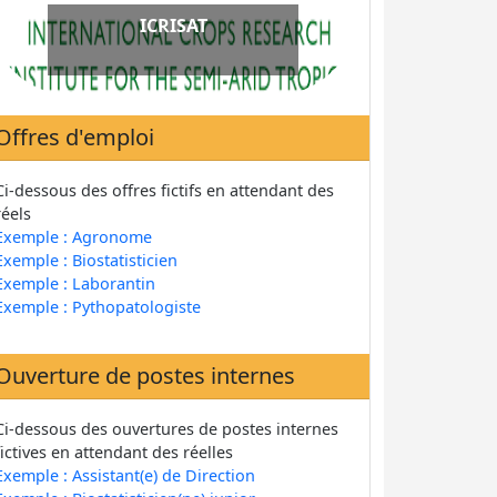
Coopération
ICRISAT
Luxembourgeoise au Mali
Offres d'emploi
Ci-dessous des offres fictifs en attendant des
réels
Exemple : Agronome
Exemple : Biostatisticien
Exemple : Laborantin
Exemple : Pythopatologiste
Ouverture de postes internes
Ci-dessous des ouvertures de postes internes
fictives en attendant des réelles
Exemple : Assistant(e) de Direction