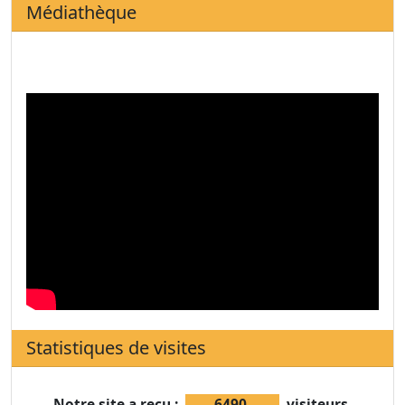
Médiathèque
Statistiques de visites
Notre site a reçu :
6490
visiteurs.