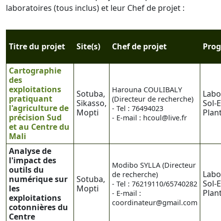
laboratoires (tous inclus) et leur Chef de projet :
Titre du projet
Site(s)
Chef de projet
Pro
Cartographie
des
exploitations
Harouna COULIBALY
Sotuba,
Labo
pratiquant
(Directeur de recherche)
Sikasso,
Sol-
l'agriculture de
- Tel : 76494023
Mopti
Plan
précision Sud
- E-mail : hcoul@live.fr
et au Centre du
Mali
Analyse de
l'impact des
Modibo SYLLA (Directeur
outils du
Labo
de recherche)
numérique sur
Sotuba,
Sol-
- Tel : 76219110/65740282
les
Mopti
Plan
- E-mail :
exploitations
coordinateur@gmail.com
cotonnières du
Centre