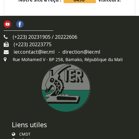
(+223) 20231905 / 20222606
(+223) 20223775
ier.contact@ier.ml - direction@ier.ml
Rue Mohamed V - BP 258, Bamako, République du Mali
Liens utiles
CMDT