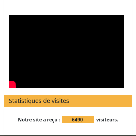
Statistiques de visites
Notre site a reçu :
6490
visiteurs.
(+223) 20231905 / 20222606
(+223) 20223775
ier.contact@ier.ml - direction@ier.ml
Rue Mohamed V - BP 258, Bamako, République du Mali