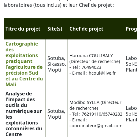
laboratoires (tous inclus) et leur Chef de projet :
Titre du projet
Site(s)
Chef de projet
Pro
Cartographie
des
exploitations
Harouna COULIBALY
Sotuba,
Labo
pratiquant
(Directeur de recherche)
Sikasso,
Sol-
l'agriculture de
- Tel : 76494023
Mopti
Plan
précision Sud
- E-mail : hcoul@live.fr
et au Centre du
Mali
Analyse de
l'impact des
Modibo SYLLA (Directeur
outils du
Labo
de recherche)
numérique sur
Sotuba,
Sol-
- Tel : 76219110/65740282
les
Mopti
Plan
- E-mail :
exploitations
coordinateur@gmail.com
cotonnières du
Centre