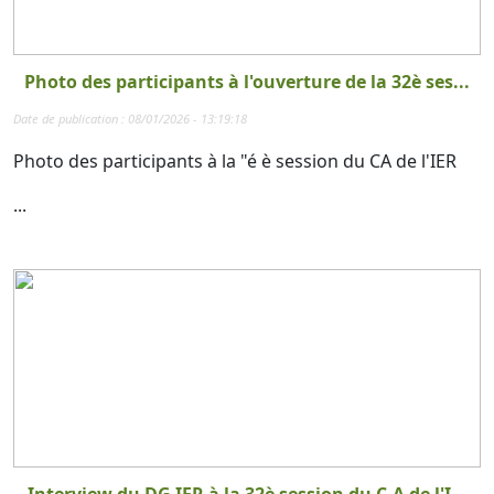
Photo des participants à l'ouverture de la 32è ses...
Date de publication : 08/01/2026 - 13:19:18
Photo des participants à la "é è session du CA de l'IER
...
Interview du DG IER à la 32è session du C.A de l'I...