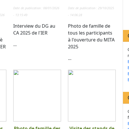
Date de publication : 08/01/2026
Date de publication : 29/10/2025
2026
- 13:15:49
- 14:06:28
Interview du DG au
Photo de famille de
CA 2025 de l'IER
tous les participants
 è
à l'ouverture du MITA
...
IER
2025
...
es
Photo de famille des
Visite des stands de