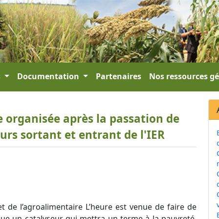
s
Documentation
Partenaires
Nos ressources g
 organisée après la passation de
eurs sortant et entrant de l'IER
v
et de l’agroalimentaire L’heure est venue de faire de
ique un catalyseur qui mettra un terme à la pauvreté,