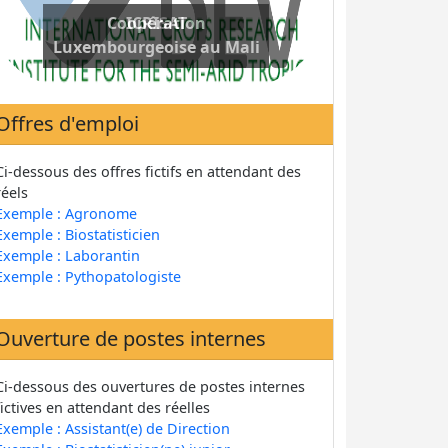
Coopération
Luxembourgeoise au Mali
Offres d'emploi
Ci-dessous des offres fictifs en attendant des
réels
Exemple : Agronome
Exemple : Biostatisticien
Exemple : Laborantin
Exemple : Pythopatologiste
Ouverture de postes internes
Ci-dessous des ouvertures de postes internes
fictives en attendant des réelles
Exemple : Assistant(e) de Direction