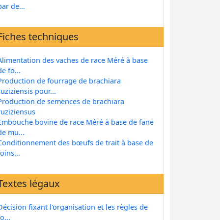
par de...
Fiches techniques
Alimentation des vaches de race Méré à base
de fo...
Production de fourrage de brachiara
ruziziensis pour...
Production de semences de brachiara
ruziziensus
Embouche bovine de race Méré à base de fane
de mu...
Conditionnement des bœufs de trait à base de
foins...
Textes légaux
Décision fixant l'organisation et les règles de
fo...