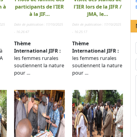
n à
participants de l'IER
l'IER lors de la JIFR /
à la JIF...
JMA, le...
2025
Date de publication : 17/10/2025
Date de publication : 17/10/2025
- 16:26:47
- 16:25:17
Thème
Thème
à
International JIFR :
International JIFR :
TA
les femmes rurales
les femmes rurales
soutiennent la nature
soutiennent la nature
pour ...
pour ...