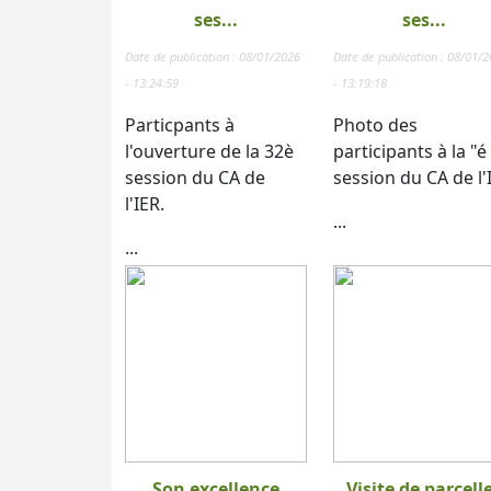
ses...
ses...
Date de publication : 08/01/2026
Date de publication : 08/01/
- 13:24:59
- 13:19:18
Particpants à
Photo des
l'ouverture de la 32è
participants à la "é
session du CA de
session du CA de l'
l'IER.
...
...
Son excellence
Visite de parcell