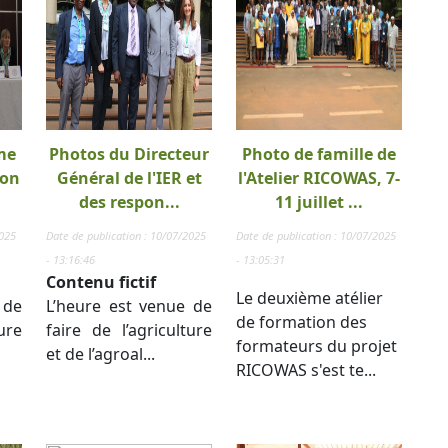
me
Photos du Directeur
Photo de famille de
ion
Général de l'IER et
l'Atelier RICOWAS, 7-
des respon...
11 juillet ...
2025
Date de publication : 10/07/2025
Date de publication : 10/07/2025
- 13:16:46
- 13:05:31
Contenu fictif
Le deuxième atélier
 de
L’heure est venue de
de formation des
ure
faire de l’agriculture
formateurs du projet
et de l’agroal...
RICOWAS s'est te...