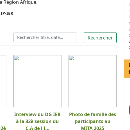
a Région Afrique.
IP-IER
Interview du DG IER
Photo de famille des
à la 32è session du
participants au
32è
C.A de l'I...
MITA 2025