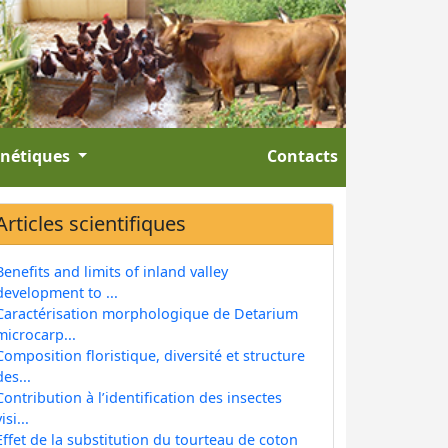
énétiques
Contacts
Articles scientifiques
Benefits and limits of inland valley
development to ...
Caractérisation morphologique de Detarium
microcarp...
Composition floristique, diversité et structure
des...
Contribution à l’identification des insectes
isi...
Effet de la substitution du tourteau de coton