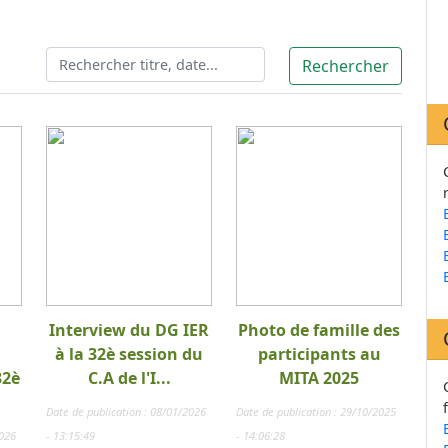
Interview du DG IER
Photo de famille des
à la 32è session du
participants au
32è
C.A de l'I...
MITA 2025
Date de publication : 08/01/2026
Date de publication : 29/10/2025
2026
- 13:15:49
- 14:06:28