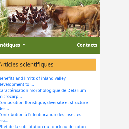
énétiques
Contacts
Articles scientifiques
Benefits and limits of inland valley
development to ...
Caractérisation morphologique de Detarium
microcarp...
Composition floristique, diversité et structure
des...
Contribution à l’identification des insectes
isi...
Effet de la substitution du tourteau de coton