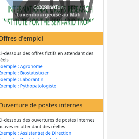
Coopération
Luxembourgeoise au Mali
Offres d'emploi
Ci-dessous des offres fictifs en attendant des
réels
Exemple : Agronome
Exemple : Biostatisticien
Exemple : Laborantin
Exemple : Pythopatologiste
Ouverture de postes internes
Ci-dessous des ouvertures de postes internes
fictives en attendant des réelles
Exemple : Assistant(e) de Direction