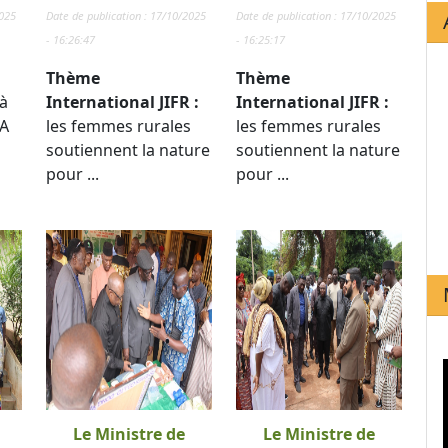
2025
Date de publication : 17/10/2025
Date de publication : 17/10/2025
- 16:26:47
- 16:25:17
Thème
Thème
à
International JIFR :
International JIFR :
TA
les femmes rurales
les femmes rurales
soutiennent la nature
soutiennent la nature
pour ...
pour ...
Le Ministre de
Le Ministre de