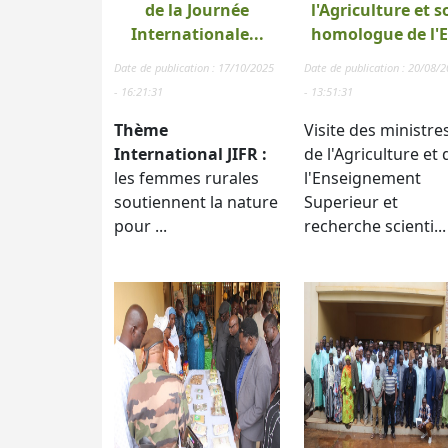
de la Journée
l'Agriculture et s
Internationale...
homologue de l'E.
Date de publication : 17/10/2025
Date de publication : 20/08/
- 16:21:31
- 13:51:31
Thème
Visite des ministre
International JIFR :
de l'Agriculture et 
les femmes rurales
l'Enseignement
soutiennent la nature
Superieur et
pour ...
recherche scienti...