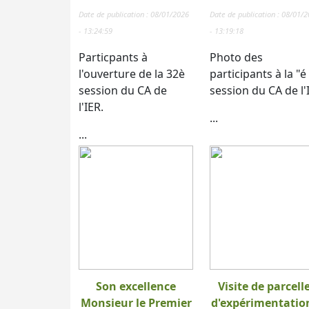
Date de publication : 08/01/2026
Date de publication : 08/01/
- 13:24:59
- 13:19:18
Particpants à
Photo des
l'ouverture de la 32è
participants à la "é
session du CA de
session du CA de l'
l'IER.
...
...
Son excellence
Visite de parcell
Monsieur le Premier
d'expérimentatio