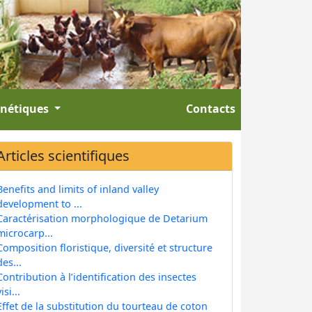
énétiques
Contacts
Articles scientifiques
Benefits and limits of inland valley
development to ...
Caractérisation morphologique de Detarium
microcarp...
Composition floristique, diversité et structure
des...
Contribution à l’identification des insectes
isi...
Effet de la substitution du tourteau de coton