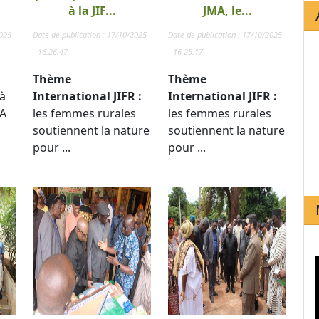
à la JIF...
JMA, le...
2025
Date de publication : 17/10/2025
Date de publication : 17/10/2025
- 16:26:47
- 16:25:17
Thème
Thème
à
International JIFR :
International JIFR :
TA
les femmes rurales
les femmes rurales
soutiennent la nature
soutiennent la nature
pour ...
pour ...