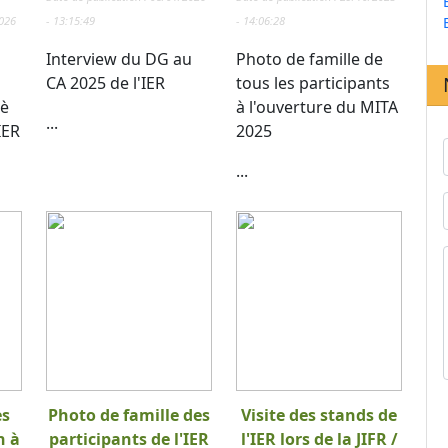
2026
- 13:15:49
- 14:06:28
Interview du DG au
Photo de famille de
CA 2025 de l'IER
tous les participants
 è
à l'ouverture du MITA
...
IER
2025
...
es
Photo de famille des
Visite des stands de
n à
participants de l'IER
l'IER lors de la JIFR /