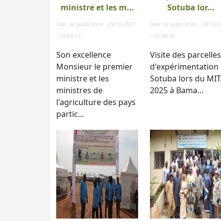
ministre et les m...
Sotuba lor...
Date de publication : 29/10/2025
Date de publication : 29/10/
- 14:03:57
- 13:56:38
Son excellence
Visite des parcelles
Monsieur le premier
d'expérimentation 
ministre et les
Sotuba lors du MI
ministres de
2025 à Bama...
l'agriculture des pays
partic...