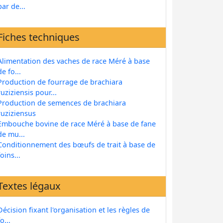
par de...
Fiches techniques
Alimentation des vaches de race Méré à base
de fo...
Production de fourrage de brachiara
ruziziensis pour...
Production de semences de brachiara
ruziziensus
Embouche bovine de race Méré à base de fane
de mu...
Conditionnement des bœufs de trait à base de
foins...
Textes légaux
Décision fixant l'organisation et les règles de
fo...