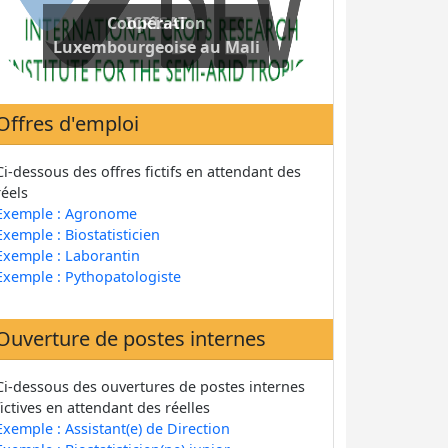
Coopération
Luxembourgeoise au Mali
Offres d'emploi
Ci-dessous des offres fictifs en attendant des
réels
Exemple : Agronome
Exemple : Biostatisticien
Exemple : Laborantin
Exemple : Pythopatologiste
Ouverture de postes internes
Ci-dessous des ouvertures de postes internes
fictives en attendant des réelles
Exemple : Assistant(e) de Direction