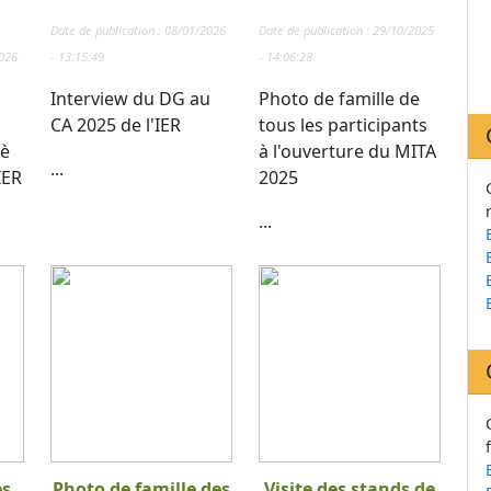
Date de publication : 08/01/2026
Date de publication : 29/10/2025
2026
- 13:15:49
- 14:06:28
Interview du DG au
Photo de famille de
CA 2025 de l'IER
tous les participants
 è
à l'ouverture du MITA
...
IER
2025
...
es
Photo de famille des
Visite des stands de