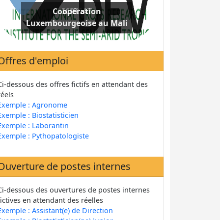
Coopération
Luxembourgeoise au Mali
Offres d'emploi
Ci-dessous des offres fictifs en attendant des
réels
Exemple : Agronome
Exemple : Biostatisticien
Exemple : Laborantin
Exemple : Pythopatologiste
Ouverture de postes internes
Ci-dessous des ouvertures de postes internes
fictives en attendant des réelles
Exemple : Assistant(e) de Direction