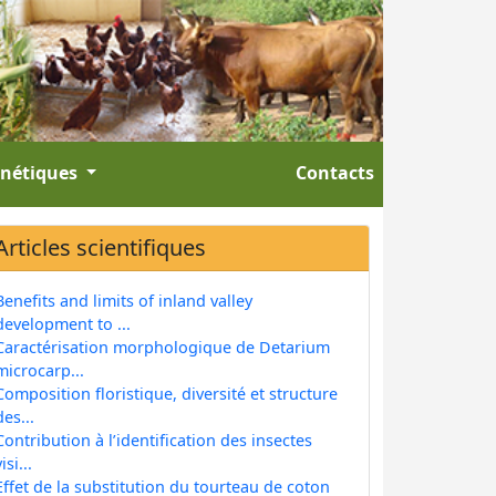
énétiques
Contacts
Articles scientifiques
Benefits and limits of inland valley
development to ...
Caractérisation morphologique de Detarium
microcarp...
Composition floristique, diversité et structure
des...
Contribution à l’identification des insectes
isi...
Effet de la substitution du tourteau de coton