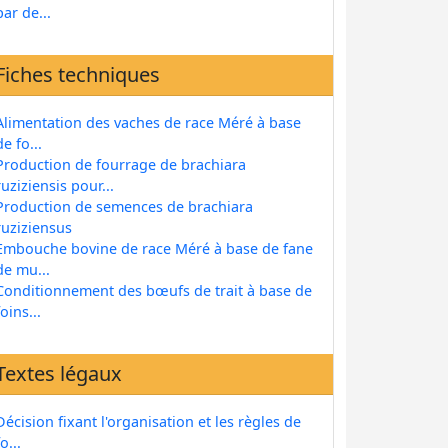
par de...
Fiches techniques
Alimentation des vaches de race Méré à base
de fo...
Production de fourrage de brachiara
ruziziensis pour...
Production de semences de brachiara
ruziziensus
Embouche bovine de race Méré à base de fane
de mu...
Conditionnement des bœufs de trait à base de
foins...
Textes légaux
Décision fixant l'organisation et les règles de
fo...