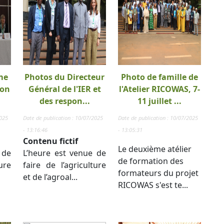
me
Photos du Directeur
Photo de famille de
ion
Général de l'IER et
l'Atelier RICOWAS, 7-
des respon...
11 juillet ...
2025
Date de publication : 10/07/2025
Date de publication : 10/07/2025
- 13:16:46
- 13:05:31
Contenu fictif
Le deuxième atélier
 de
L’heure est venue de
de formation des
ure
faire de l’agriculture
formateurs du projet
et de l’agroal...
RICOWAS s'est te...