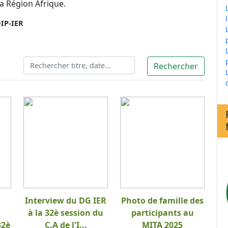
a Région Afrique.
IP-IER
Interview du DG IER
Photo de famille des
à la 32è session du
participants au
32è
C.A de l'I...
MITA 2025