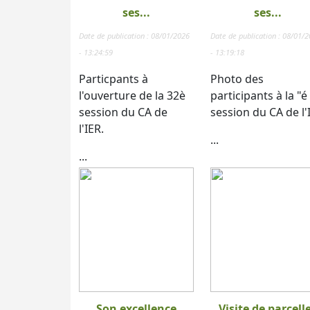
ses...
ses...
Date de publication : 08/01/2026
Date de publication : 08/01/
- 13:24:59
- 13:19:18
Particpants à
Photo des
l'ouverture de la 32è
participants à la "é
session du CA de
session du CA de l'
l'IER.
...
...
Son excellence
Visite de parcell