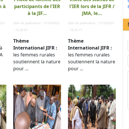
n à
participants de l'IER
l'IER lors de la JIFR /
à la JIF...
JMA, le...
2025
Date de publication : 17/10/2025
Date de publication : 17/10/2025
- 16:26:47
- 16:25:17
Thème
Thème
à
International JIFR :
International JIFR :
TA
les femmes rurales
les femmes rurales
soutiennent la nature
soutiennent la nature
pour ...
pour ...