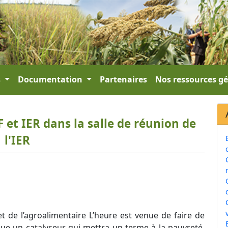
s
Documentation
Partenaires
Nos ressources g
et IER dans la salle de réunion de
l'IER
v
et de l’agroalimentaire L’heure est venue de faire de
ique un catalyseur qui mettra un terme à la pauvreté,