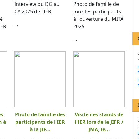
Interview du DG au
Photo de famille de
CA 2025 de l'IER
tous les participants
 è
à l'ouverture du MITA
...
IER
2025
...
es
Photo de famille des
Visite des stands de
n à
participants de l'IER
l'IER lors de la JIFR /
à la JIF...
JMA, le...