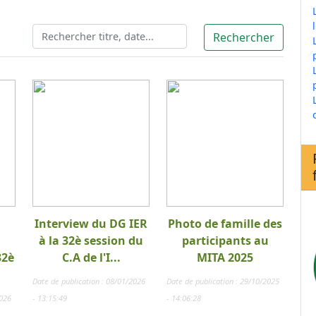
Interview du DG IER
Photo de famille des
à la 32è session du
participants au
32è
C.A de l'I...
MITA 2025
Date de publication : 08/01/2026
Date de publication : 29/10/2025
2026
- 13:15:49
- 14:06:28