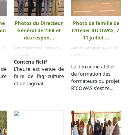
me
Photos du Directeur
Photo de famille de
ion
Général de l'IER et
l'Atelier RICOWAS, 7-
des respon...
11 juillet ...
2025
Date de publication : 10/07/2025
Date de publication : 10/07/2025
- 13:16:46
- 13:05:31
Contenu fictif
Le deuxième atélier
 de
L’heure est venue de
de formation des
ure
faire de l’agriculture
formateurs du projet
et de l’agroal...
RICOWAS s'est te...