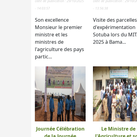
Date de publication : 29/10/2025
Date de publication : 29/10/
- 14:03:57
- 13:56:38
Son excellence
Visite des parcelles
Monsieur le premier
d'expérimentation 
ministre et les
Sotuba lors du MI
ministres de
2025 à Bama...
l'agriculture des pays
partic...
Journée Célébration
Le Ministre de
de la Journée
l'Agriculture et s