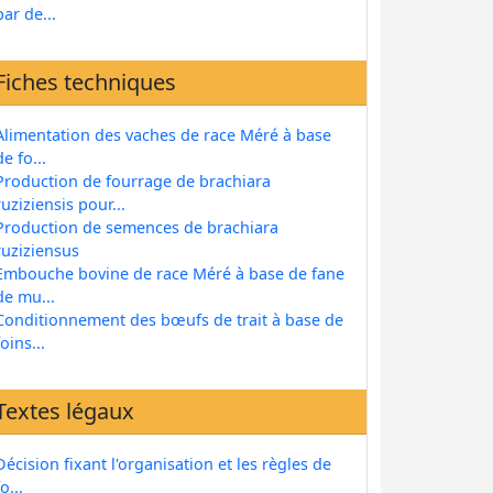
par de...
Fiches techniques
Alimentation des vaches de race Méré à base
de fo...
Production de fourrage de brachiara
ruziziensis pour...
Production de semences de brachiara
ruziziensus
Embouche bovine de race Méré à base de fane
de mu...
Conditionnement des bœufs de trait à base de
foins...
Textes légaux
Décision fixant l'organisation et les règles de
fo...