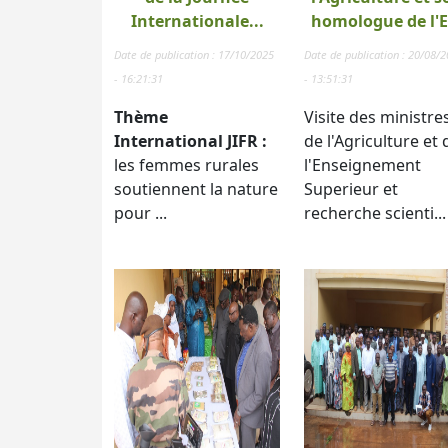
Internationale...
homologue de l'E.
Date de publication : 17/10/2025
Date de publication : 20/08/
- 16:21:31
- 13:51:31
Thème
Visite des ministre
International JIFR :
de l'Agriculture et 
les femmes rurales
l'Enseignement
soutiennent la nature
Superieur et
pour ...
recherche scienti...