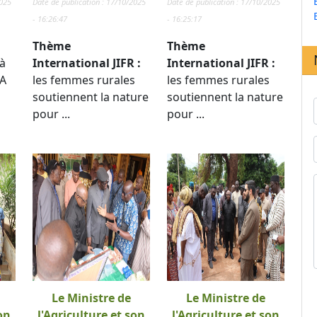
2025
Date de publication : 17/10/2025
Date de publication : 17/10/2025
- 16:26:47
- 16:25:17
Thème
Thème
à
International JIFR :
International JIFR :
TA
les femmes rurales
les femmes rurales
soutiennent la nature
soutiennent la nature
pour ...
pour ...
Le Ministre de
Le Ministre de
on
l'Agriculture et son
l'Agriculture et son