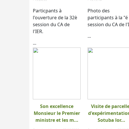
Particpants à
Photo des
l'ouverture de la 32è
participants à la "é
session du CA de
session du CA de l'
l'IER.
...
...
Son excellence
Visite de parcell
Monsieur le Premier
d'expérimentatio
ministre et les m...
Sotuba lor...