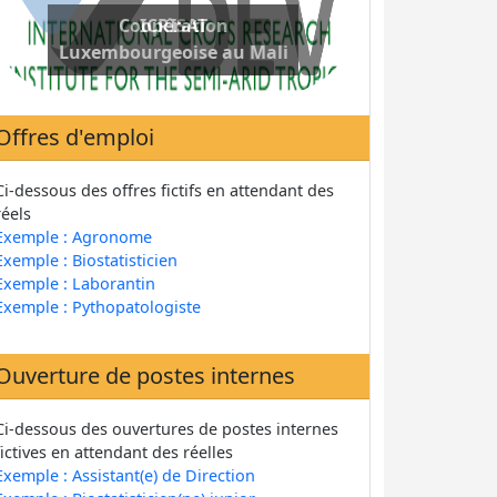
Coopération
Luxembourgeoise au Mali
Offres d'emploi
Ci-dessous des offres fictifs en attendant des
réels
Exemple : Agronome
Exemple : Biostatisticien
Exemple : Laborantin
Exemple : Pythopatologiste
Ouverture de postes internes
Ci-dessous des ouvertures de postes internes
fictives en attendant des réelles
Exemple : Assistant(e) de Direction