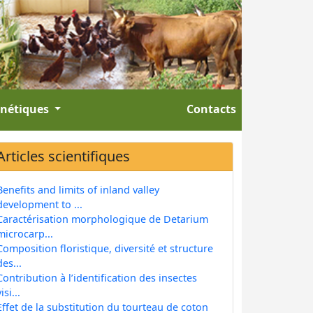
énétiques
Contacts
Articles scientifiques
Benefits and limits of inland valley
development to ...
Caractérisation morphologique de Detarium
microcarp...
Composition floristique, diversité et structure
des...
Contribution à l’identification des insectes
isi...
Effet de la substitution du tourteau de coton