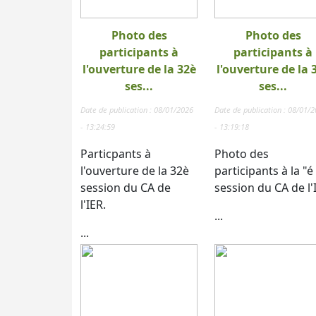
Photo des
Photo des
participants à
participants à
l'ouverture de la 32è
l'ouverture de la 
ses...
ses...
Date de publication : 08/01/2026
Date de publication : 08/01/
- 13:24:59
- 13:19:18
Particpants à
Photo des
l'ouverture de la 32è
participants à la "é
session du CA de
session du CA de l'
l'IER.
...
...