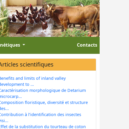
énétiques
Contacts
Articles scientifiques
Benefits and limits of inland valley
development to ...
Caractérisation morphologique de Detarium
microcarp...
Composition floristique, diversité et structure
des...
Contribution à l’identification des insectes
isi...
Effet de la substitution du tourteau de coton