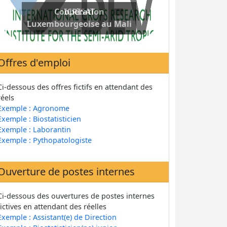
Coopération
Luxembourgeoise au Mali
Offres d'emploi
Ci-dessous des offres fictifs en attendant des
réels
Exemple : Agronome
Exemple : Biostatisticien
Exemple : Laborantin
Exemple : Pythopatologiste
Ouverture de postes internes
Ci-dessous des ouvertures de postes internes
fictives en attendant des réelles
Exemple : Assistant(e) de Direction