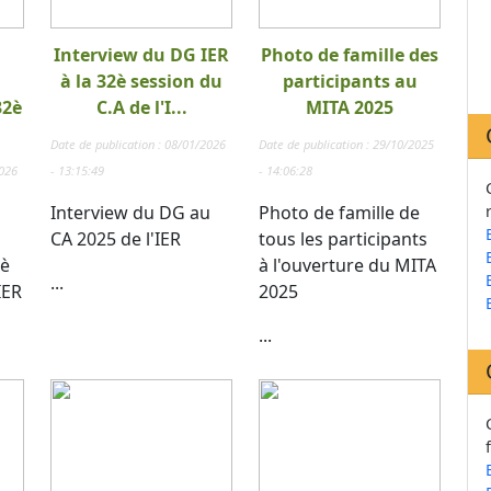
Interview du DG IER
Photo de famille des
à la 32è session du
participants au
32è
C.A de l'I...
MITA 2025
Date de publication : 08/01/2026
Date de publication : 29/10/2025
2026
- 13:15:49
- 14:06:28
Interview du DG au
Photo de famille de
CA 2025 de l'IER
tous les participants
 è
à l'ouverture du MITA
...
IER
2025
...