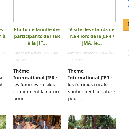
es
Photo de famille des
Visite des stands de
n à
participants de l'IER
l'IER lors de la JIFR /
à la JIF...
JMA, le...
2025
Date de publication : 17/10/2025
Date de publication : 17/10/2025
- 16:26:47
- 16:25:17
Thème
Thème
à
International JIFR :
International JIFR :
TA
les femmes rurales
les femmes rurales
soutiennent la nature
soutiennent la nature
pour ...
pour ...