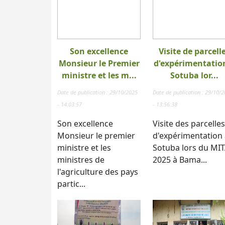
Son excellence
Visite de parcell
Monsieur le Premier
d'expérimentatio
ministre et les m...
Sotuba lor...
Date de publication : 29/10/2025
Date de publication : 29/10/
- 14:03:57
- 13:56:38
Son excellence
Visite des parcelles
Monsieur le premier
d'expérimentation 
ministre et les
Sotuba lors du MI
ministres de
2025 à Bama...
l'agriculture des pays
partic...