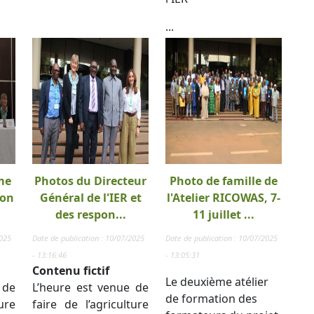
...
me
Photos du Directeur
Photo de famille de
ion
Général de l'IER et
l'Atelier RICOWAS, 7-
des respon...
11 juillet ...
2025
Date de publication : 10/07/2025
Date de publication : 10/07/2025
- 13:16:46
- 13:05:31
Contenu fictif
Le deuxième atélier
 de
L’heure est venue de
de formation des
ure
faire de l’agriculture