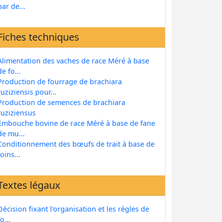
par de...
Fiches techniques
Alimentation des vaches de race Méré à base
de fo...
Production de fourrage de brachiara
ruziziensis pour...
Production de semences de brachiara
ruziziensus
Embouche bovine de race Méré à base de fane
de mu...
Conditionnement des bœufs de trait à base de
foins...
Textes légaux
Décision fixant l'organisation et les règles de
fo...