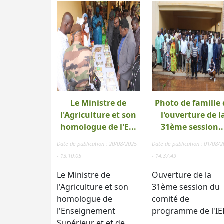
Le Ministre de
Photo de famille 
l'Agriculture et son
l'ouverture de l
homologue de l'E...
31ème session..
Date de publication : 20/08/2025
Date de publication : 01/08/
- 13:10:05
- 14:37:49
Le Ministre de
Ouverture de la
l'Agriculture et son
31ème session du
homologue de
comité de
l'Enseignement
programme de l'IE
Supérieur et et de...