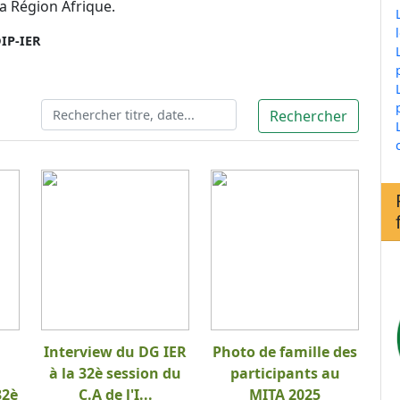
a Région Afrique.
IP-IER
Interview du DG IER
Photo de famille des
à la 32è session du
participants au
32è
C.A de l'I...
MITA 2025