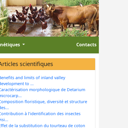
énétiques
Contacts
Articles scientifiques
Benefits and limits of inland valley
development to ...
Caractérisation morphologique de Detarium
microcarp...
Composition floristique, diversité et structure
des...
Contribution à l’identification des insectes
isi...
Effet de la substitution du tourteau de coton