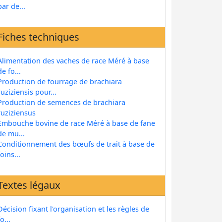
par de...
Fiches techniques
Alimentation des vaches de race Méré à base
de fo...
Production de fourrage de brachiara
ruziziensis pour...
Production de semences de brachiara
ruziziensus
Embouche bovine de race Méré à base de fane
de mu...
Conditionnement des bœufs de trait à base de
foins...
Textes légaux
Décision fixant l'organisation et les règles de
fo...