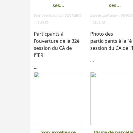
ses...
ses...
Date de publication : 08/01/2026
Date de publication : 08/01/
- 13:24:59
- 13:19:18
Particpants à
Photo des
l'ouverture de la 32è
participants à la "é
session du CA de
session du CA de l'
l'IER.
...
...
Son excellence
Visite de parcell