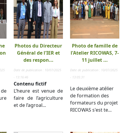
me
Photos du Directeur
Photo de famille de
ion
Général de l'IER et
l'Atelier RICOWAS, 7-
des respon...
11 juillet ...
2025
Date de publication : 10/07/2025
Date de publication : 10/07/2025
- 13:16:46
- 13:05:31
Contenu fictif
Le deuxième atélier
 de
L’heure est venue de
de formation des
ure
faire de l’agriculture
formateurs du projet
et de l’agroal...
RICOWAS s'est te...