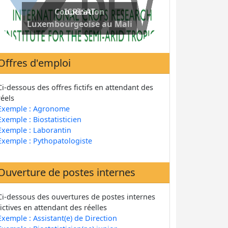
Coopération
Luxembourgeoise au Mali
Offres d'emploi
Ci-dessous des offres fictifs en attendant des
réels
Exemple : Agronome
Exemple : Biostatisticien
Exemple : Laborantin
Exemple : Pythopatologiste
Ouverture de postes internes
Ci-dessous des ouvertures de postes internes
fictives en attendant des réelles
Exemple : Assistant(e) de Direction