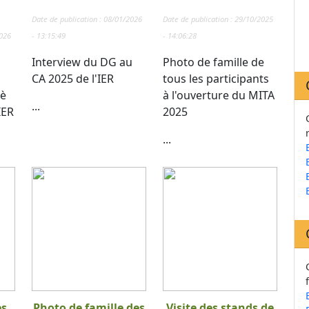
Date de publication : 08/01/2026
Date de publication : 29/10/2025
2026
- 13:15:49
- 14:06:28
Interview du DG au
Photo de famille de
CA 2025 de l'IER
tous les participants
 è
à l'ouverture du MITA
...
IER
2025
...
es
Photo de famille des
Visite des stands de