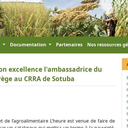
s
Documentation
Partenaires
Nos ressources g
son excellence l'ambassadrice du
ège au CRRA de Sotuba
v
et de l’agroalimentaire L’heure est venue de faire de
ique un catalyseur qui mettra un terme à la pauvreté,