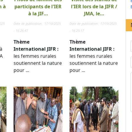
n à
participants de l'IER
l'IER lors de la JIFR /
à la JIF...
JMA, le...
2025
Date de publication : 17/10/2025
Date de publication : 17/10/2025
- 16:26:47
- 16:25:17
Thème
Thème
à
International JIFR :
International JIFR :
TA
les femmes rurales
les femmes rurales
soutiennent la nature
soutiennent la nature
pour ...
pour ...