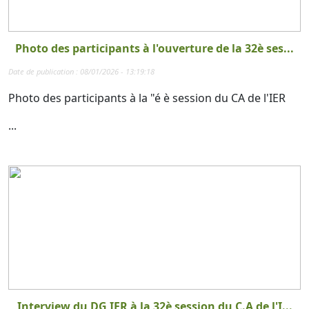
Photo des participants à l'ouverture de la 32è ses...
Date de publication : 08/01/2026 - 13:19:18
Photo des participants à la "é è session du CA de l'IER
...
Interview du DG IER à la 32è session du C.A de l'I...