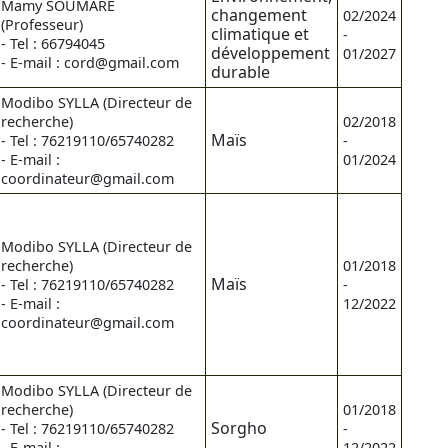
Mamy SOUMARE
changement
02/2024
(Professeur)
climatique et
-
- Tel : 66794045
développement
01/2027
- E-mail : cord@gmail.com
durable
Modibo SYLLA (Directeur de
recherche)
02/2018
Maïs
- Tel : 76219110/65740282
-
- E-mail :
01/2024
coordinateur@gmail.com
Modibo SYLLA (Directeur de
recherche)
01/2018
Maïs
- Tel : 76219110/65740282
-
- E-mail :
12/2022
coordinateur@gmail.com
Modibo SYLLA (Directeur de
recherche)
01/2018
Sorgho
- Tel : 76219110/65740282
-
- E-mail :
12/2022