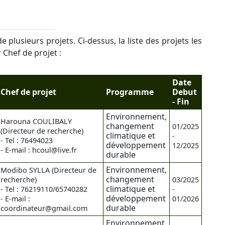
lusieurs projets. Ci-dessus, la liste des projets les
 Chef de projet :
Date
Chef de projet
Programme
Debut
- Fin
Environnement,
Harouna COULIBALY
changement
01/2025
(Directeur de recherche)
climatique et
-
- Tel : 76494023
développement
12/2025
- E-mail : hcoul@live.fr
durable
Environnement,
Modibo SYLLA (Directeur de
changement
recherche)
03/2025
climatique et
- Tel : 76219110/65740282
-
développement
- E-mail :
01/2026
durable
coordinateur@gmail.com
Environnement,