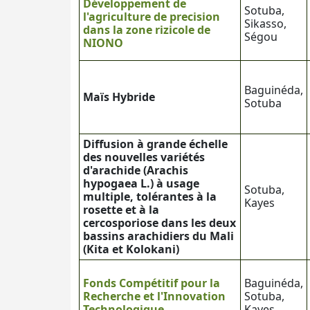
Développement de
Sotuba,
l'agriculture de precision
Sikasso,
dans la zone rizicole de
Ségou
NIONO
Baguinéda,
Maïs Hybride
Sotuba
Diffusion à grande échelle
des nouvelles variétés
d'arachide (Arachis
hypogaea L.) à usage
Sotuba,
multiple, tolérantes à la
Kayes
rosette et à la
cercosporiose dans les deux
bassins arachidiers du Mali
(Kita et Kolokani)
Fonds Compétitif pour la
Baguinéda,
Recherche et l'Innovation
Sotuba,
Technologique
Kayes