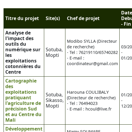
Dat
Titre du projet
Site(s)
Chef de projet
Deb
- Fin
Analyse de
l'impact des
Modibo SYLLA (Directeur
outils du
de recherche)
03/2
numérique sur
Sotuba,
- Tel : 76219110/65740282
-
les
Mopti
- E-mail :
01/2
exploitations
coordinateur@gmail.com
cotonnières du
Centre
Cartographie
des
exploitations
Harouna COULIBALY
Sotuba,
01/2
pratiquant
(Directeur de recherche)
Sikasso,
-
l'agriculture de
- Tel : 76494023
Mopti
12/2
précision Sud
- E-mail : hcoul@live.fr
et au Centre du
Mali
Développement
Mamy SOUMARE