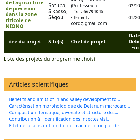
de l'agriculture
Sotuba,
(Professeur)
02/2
de precision
Sikasso,
- Tel : 66794045
-
dans la zone
Ségou
- E-mail :
01/2
rizicole de
cord@gmail.com
NIONO
Dat
Titre du projet
Site(s)
Chef de projet
Deb
- Fin
Liste des projets du programme choisi
Articles scientifiques
Benefits and limits of inland valley development to ...
Caractérisation morphologique de Detarium microcarp...
Composition floristique, diversité et structure des...
Contribution à l’identification des insectes visi...
Effet de la substitution du tourteau de coton par de...