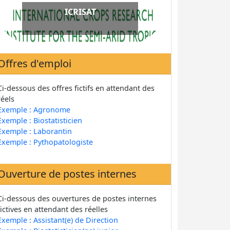
Coopération
ICRISAT
Luxembourgeoise au Mali
Offres d'emploi
Ci-dessous des offres fictifs en attendant des
réels
Exemple : Agronome
Exemple : Biostatisticien
Exemple : Laborantin
Exemple : Pythopatologiste
Ouverture de postes internes
Ci-dessous des ouvertures de postes internes
fictives en attendant des réelles
Exemple : Assistant(e) de Direction