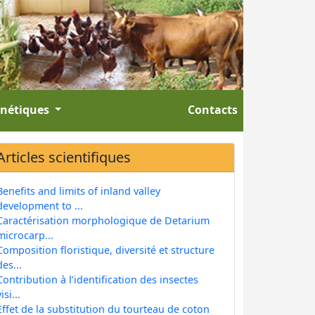
énétiques
Contacts
Articles scientifiques
Benefits and limits of inland valley
development to ...
Caractérisation morphologique de Detarium
microcarp...
Composition floristique, diversité et structure
des...
Contribution à l’identification des insectes
isi...
Effet de la substitution du tourteau de coton