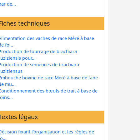
par de...
Fiches techniques
Alimentation des vaches de race Méré à base
de fo...
Production de fourrage de brachiara
ruziziensis pour...
Production de semences de brachiara
ruziziensus
Embouche bovine de race Méré à base de fane
de mu...
Conditionnement des bœufs de trait à base de
foins...
Textes légaux
Décision fixant l'organisation et les règles de
fo...