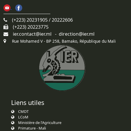
(+223) 20231905 / 20222606
(+223) 20223775
ier.contact@ier.ml - direction@ier.ml
Rue Mohamed V - BP 258, Bamako, République du Mali
Liens utiles
CMDT
LCoM
Ministère de l'Agriculture
Primature - Mali