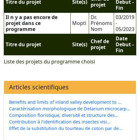
Titre du projet
Site(s)
Debut -
projet
Fin
Il n y a pas encore de
Dr.
03/2019
projet dans ce
Mopti
Prénoms
-
programme
Nom
05/2023
Date
Chef de
Titre du projet
Site(s)
Debut -
projet
Fin
Liste des projets du programme choisi
Articles scientifiques
Benefits and limits of inland valley development to ...
Caractérisation morphologique de Detarium microcarp...
Composition floristique, diversité et structure des...
Contribution à l’identification des insectes visi...
Effet de la substitution du tourteau de coton par de...