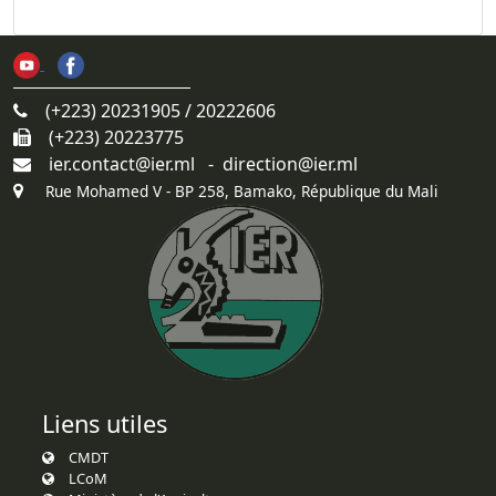
(+223) 20231905 / 20222606
(+223) 20223775
ier.contact@ier.ml - direction@ier.ml
Rue Mohamed V - BP 258, Bamako, République du Mali
Liens utiles
CMDT
LCoM