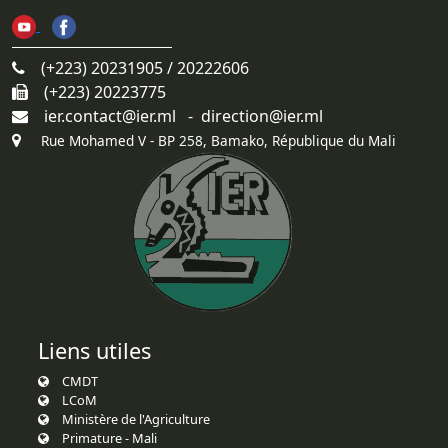
(+223) 20231905 / 20222606
(+223) 20223775
ier.contact@ier.ml - direction@ier.ml
Rue Mohamed V - BP 258, Bamako, République du Mali
Liens utiles
CMDT
LCoM
Ministère de l'Agriculture
Primature - Mali