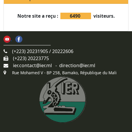
Notre site a reçu :
6490
visiteurs.
(+223) 20231905 / 20222606
(+223) 20223775
ier.contact@ier.ml - direction@ier.ml
Rue Mohamed V - BP 258, Bamako, République du Mali