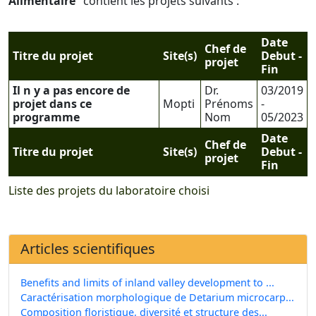
Alimentaire
" contient les projets suivants :
Date
Chef de
Titre du projet
Site(s)
Debut -
projet
Fin
Il n y a pas encore de
Dr.
03/2019
projet dans ce
Mopti
Prénoms
-
programme
Nom
05/2023
Date
Chef de
Titre du projet
Site(s)
Debut -
projet
Fin
Liste des projets du laboratoire choisi
Articles scientifiques
Benefits and limits of inland valley development to ...
Caractérisation morphologique de Detarium microcarp...
Composition floristique, diversité et structure des...